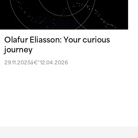
Olafur Eliasson: Your curious
journey
29.11.2025â€“12.04.2026