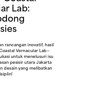
ar Lab:
odong
sies
n rancangan inovatif, hasil
Coastal Vernacular Lab—
dukasi untuk menelusuri isu
san pesisir utara Jakarta
n desain yang melibatkan
siplin!