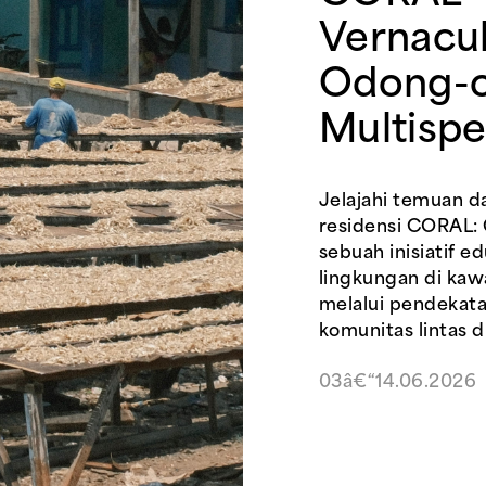
Vernacul
Odong-
Multispe
Jelajahi temuan da
residensi CORAL: 
sebuah inisiatif e
lingkungan di kawa
melalui pendekata
komunitas lintas di
03â€“14.06.2026